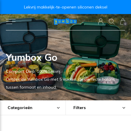
Lekvrij makkelijk-te-openen siliconen deksel
0
Yumbox Go
Compact. Diep. 100% Lekvrij.
Ontdek de Yumbox Go met 5 vakken: de perfecte balans
tussen formaat en inhoud.
Categorieën
Filters