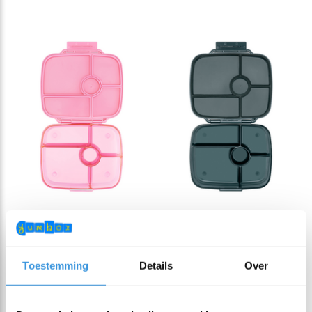
Yumbox Go 5-
Yumbox Go 5-
vakken Sydney Pink
vakken Berlin Grey
Toestemming
Details
Over
€ 34,95
€ 34,95