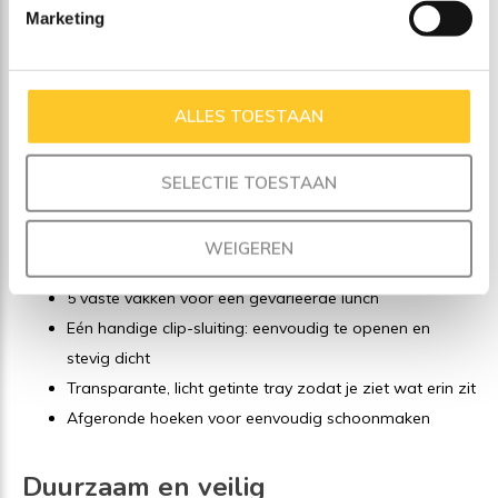
dips
Marketing
De Yumbox Go is voorzien van een siliconen afdichting in de
deksel. Sluit je de box goed, dan blijven yoghurt, hummus en
ALLES TOESTAAN
andere dikkere (niet-waterige) voedingsmiddelen netjes op
hun plek. Geen geknoei in je tas – alles blijft vers en
SELECTIE TOESTAAN
gescheiden.
Slim & praktisch ontwerp
WEIGEREN
5 vaste vakken voor een gevarieerde lunch
Eén handige clip-sluiting: eenvoudig te openen en
stevig dicht
Transparante, licht getinte tray zodat je ziet wat erin zit
Afgeronde hoeken voor eenvoudig schoonmaken
Duurzaam en veilig