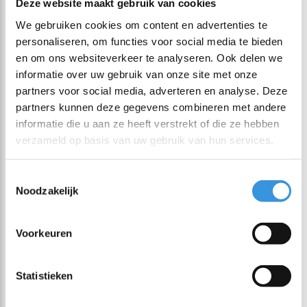
Deze website maakt gebruik van cookies
We gebruiken cookies om content en advertenties te
Seen 6 of the 6 products
personaliseren, om functies voor social media te bieden
en om ons websiteverkeer te analyseren. Ook delen we
Yumbox Go
informatie over uw gebruik van onze site met onze
partners voor social media, adverteren en analyse. Deze
partners kunnen deze gegevens combineren met andere
De Yumbox Go is ontworpen voor wie graag gezond en
informatie die u aan ze heeft verstrekt of die ze hebben
gevarieerd eet – op school, op het werk of onderweg. Dankzij
verzameld op basis van uw gebruik van hun services.
de slimme vakindeling met 5 diepe compartimenten neem je
moeiteloos een complete lunch mee, zonder dat smaken of
Toestemmingsselectie
ingrediënten zich vermengen.
Noodzakelijk
De extra diepte (6 cm) maakt deze lunchbox ideaal voor
Voorkeuren
dikkere boterhammen, wraps, salades en rijkgevulde
maaltijden. Meer ruimte, zonder te proppen.
Statistieken
100% leakproof voor yoghurt en