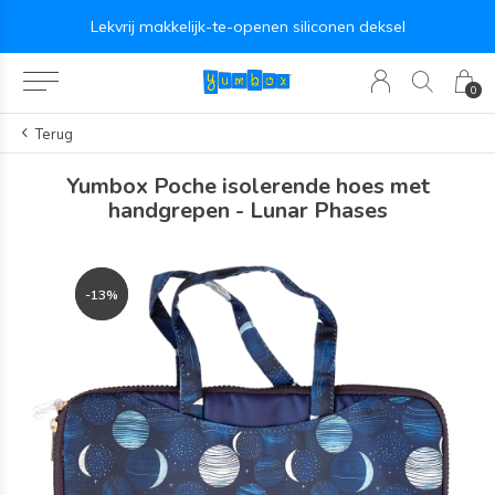
Lekvrij makkelijk-te-openen siliconen deksel
0
Terug
Yumbox Poche isolerende hoes met
handgrepen - Lunar Phases
-13%
-13%