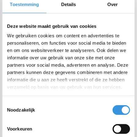
Bestel voor 22:00 (NL) 21:00 (BE & international)
Toestemming
Details
Over
Lekvrij makkelijk-te-openen siliconen deksel
BPA, PVC en Ftalaten vrij
Deze website maakt gebruik van cookies
We gebruiken cookies om content en advertenties te
Productomschrijving
personaliseren, om functies voor social media te bieden
en om ons websiteverkeer te analyseren. Ook delen we
De Yumbox isolerende hoes is ideaal om je lunch koel en vers
informatie over uw gebruik van onze site met onze
te houden. Je neemt hem mee in je favoriete werk- of rugtas,
partners voor social media, adverteren en analyse. Deze
je hebt geen koeltas meer nodig. De sleeve biedt genoeg
partners kunnen deze gegevens combineren met andere
ruimte voor een lunchbox plus koelelement.
informatie die u aan ze heeft verstrekt of die ze hebben
verzameld op basis van uw gebruik van hun services.
Twee steekzakjes aan de buitenkant voor kleine dingen zoals servetjes of bestek.
Handgrepen kunnen in het zakje gevouwen worden indien gewenst.
Geschikt voor:
Toestemmingsselectie
– Yumbox Panino
Noodzakelijk
– Yumbox Original
– Yumbox Tapas
Voorkeuren
– Yumbox mini + drinkbeker