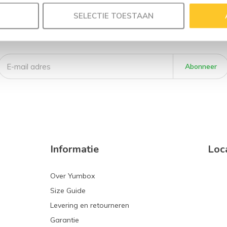
 je aan voor onze nieuws
SELECTIE TOESTAAN
Ontvang de nieuwste aanbiedingen en promoties
Abonneer
Informatie
Loc
Over Yumbox
Size Guide
Levering en retourneren
Garantie