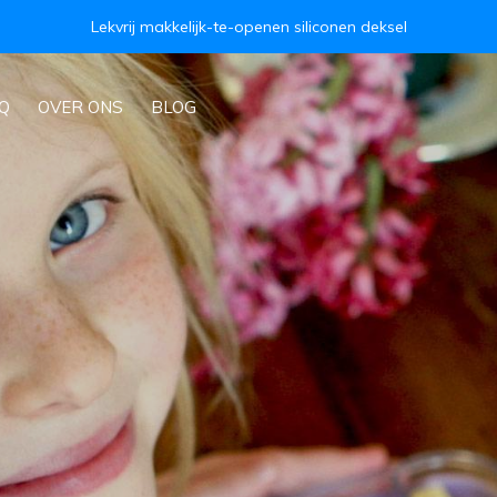
Lekvrij makkelijk-te-openen siliconen deksel
Q
OVER ONS
BLOG