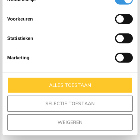
verschillende porties in de lunchbox op een speelse en
praktische manier. De flexibele zigzagranden passen in
Voorkeuren
diverse lunchtrommels, waardoor je gemakkelijk snacks, dips,
sauzen en bijgerechten kunt toevoegen.
Statistieken
Combineer ze met onze Fork & Spoon, Wrap Bands en Stix
voor de ultieme Bento fun set!
Marketing
Eigenschappen:
Set bevat 3 ronde vormpjes in verschillende kleuren
ALLES TOESTAAN
Materiaal: 100% food-grade platinum siliconen
BPA-vrij en vaatwasmachinebestendig
SELECTIE TOESTAAN
WEIGEREN
Recent bekeken