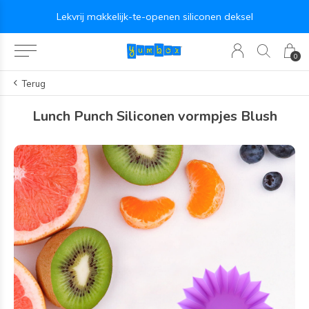
Lekvrij makkelijk-te-openen siliconen deksel
0
Terug
Lunch Punch Siliconen vormpjes Blush