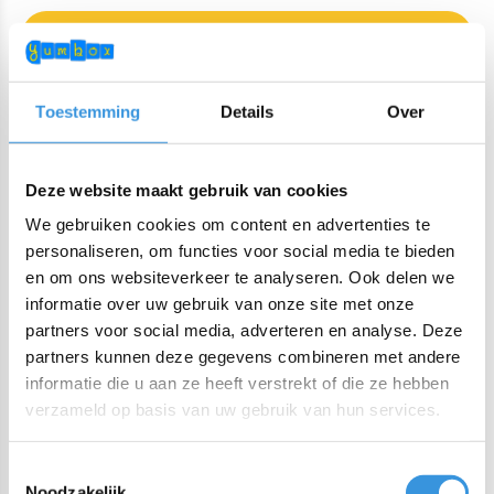
TOEVOEGEN AAN WINKELWAGEN
DIRECTE CHECKOUT
Toestemming
Details
Over
Zo-vr voor 22:00 besteld, vandaag verzonden
Deze website maakt gebruik van cookies
Gratis verzending NL/BE vanaf €60 + gratis cadeau twv
We gebruiken cookies om content en advertenties te
€25!
personaliseren, om functies voor social media te bieden
Bestel voor 22:00 (NL) 21:00 (BE & international)
en om ons websiteverkeer te analyseren. Ook delen we
Lekvrij makkelijk-te-openen siliconen deksel
informatie over uw gebruik van onze site met onze
BPA, PVC en Ftalaten vrij
partners voor social media, adverteren en analyse. Deze
partners kunnen deze gegevens combineren met andere
informatie die u aan ze heeft verstrekt of die ze hebben
Productomschrijving
verzameld op basis van uw gebruik van hun services.
Lunch Punch Siliconen vormpjes Blush
Toestemmingsselectie
Met de Lunch Punch siliconen vormpjes scheid je eenvoudig
Noodzakelijk