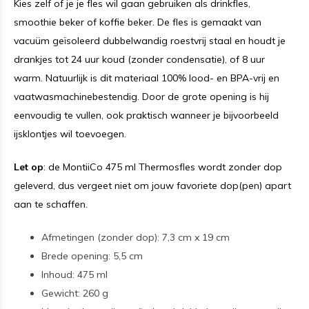
Kies zelf of je je fles wil gaan gebruiken als drinkfles,
smoothie beker of koffie beker. De fles is gemaakt van
vacuüm geïsoleerd dubbelwandig roestvrij staal en houdt je
drankjes tot 24 uur koud (zonder condensatie), of 8 uur
warm. Natuurlijk is dit materiaal 100% lood- en BPA-vrij en
vaatwasmachinebestendig. Door de grote opening is hij
eenvoudig te vullen, ook praktisch wanneer je bijvoorbeeld
ijsklontjes wil toevoegen.
Let op
: de MontiiCo 475 ml Thermosfles wordt zonder dop
geleverd, dus vergeet niet om jouw favoriete dop(pen) apart
aan te schaffen.
Afmetingen (zonder dop): 7,3 cm x 19 cm
Brede opening: 5,5 cm
Inhoud: 475 ml
Gewicht: 260 g