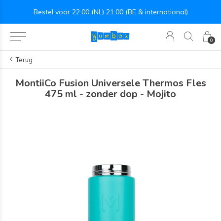
deau twv €25!
Bestel voor 22:00 (NL) 21:00 (BE & international)
0
Terug
MontiiCo Fusion Universele Thermos Fles
475 ml - zonder dop - Mojito