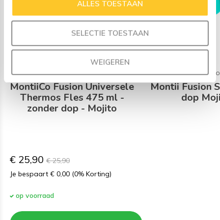
ALLES TOESTAAN
SELECTIE TOESTAAN
WEIGEREN
MONTIICO
MONTIIC
MontiiCo Fusion Universele
Montii Fusion 
Thermos Fles 475 ml -
dop Moj
zonder dop - Mojito
€ 25,90
€ 25,90
Je bespaart € 0,00 (0% Korting)
op voorraad