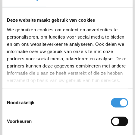
Dit product is onderdeel van de
Fusion range
, wat betekent
dat alle Fusion doppen en Fusion bases uitwisselbaar zijn. Er
Deze website maakt gebruik van cookies
zijn verschillende doppen en maten bases in diverse kleuren
We gebruiken cookies om content en advertenties te
verkrijgbaar. Hiermee kan je drinkflessen, smoothie cups en
personaliseren, om functies voor social media te bieden
en om ons websiteverkeer te analyseren. Ook delen we
coffee cups samenstellen.
informatie over uw gebruik van onze site met onze
partners voor social media, adverteren en analyse. Deze
Eigenschappen:
partners kunnen deze gegevens combineren met andere
informatie die u aan ze heeft verstrekt of die ze hebben
Afmetingen: 7,3 cm x 16 cm
verzameld op basis van uw gebruik van hun services.
Brede opening: 5,5 cm
Inhoud: 350 ml
Toestemmingsselectie
Gewicht: 250 g
Noodzakelijk
Vaatwasmachinebestendig - bovenste rek tot 70°C
Lekvrij door verwijderbare siliconen afdichting voor
Voorkeuren
eenvoudige reiniging
Materiaal base: vacuüm geïsoleerd dubbelwandig