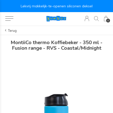
Lekvrij makkelijk-te-openen siliconen deksel
0
Terug
MontiiCo thermo Koffiebeker - 350 ml -
Fusion range - RVS - Coastal/Midnight