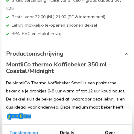
Gratis verzending NL/BE vanaf €60 + gratis cadeau twv
€25!
Bestel voor 22:00 (NL) 21:00 (BE & international)
Lekvrij makkelijk-te-openen siliconen deksel
BPA, PVC en Ftalaten vrij
Productomschrijving
MontiiCo thermo Koffiebeker 350 ml -
Coastal/Midnight
De MontiiCo Thermo Koffiebeker Small is een praktische
beker die je drankjes 6-8 uur warm of tot 12 uur koud houdt.
De deksel sluit de beker goed af, waardoor deze lekvrij is en
dus ideaal voor onderweg. Deze medium maat beker heeft
een inhoud die gelijk is aan een Tall koffie van Starbucks.
Natuurlijk is deze beker ook geschikt voor andere warme
dranken, zoals thee of chocolademelk.
Toestemming
Details
Over