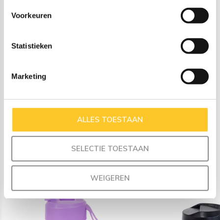
Vaatwasmachinebestendig - bovenste rek tot 70°C
Voorkeuren
Verwijderbare siliconen afdichting voor eenvoudige
reiniging
Materiaal base: vacuüm geïsoleerd dubbelwandig
Statistieken
roestvrij staal (18/8 en 304), 100% lood- en BPA-vrij
Gemaakt van BPA-vrije materialen voor veilig drinken
Marketing
Bijpassende producten
ALLES TOESTAAN
maak je set compleet
SELECTIE TOESTAAN
WEIGEREN