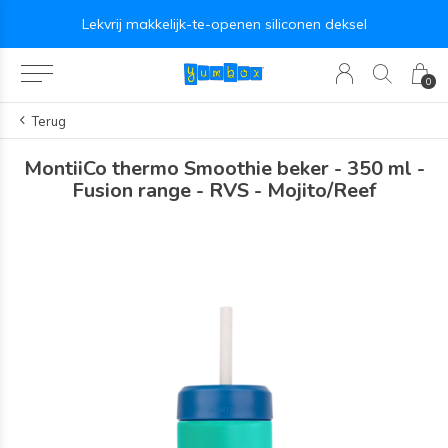
Lekvrij makkelijk-te-openen siliconen deksel
0
Terug
MontiiCo thermo Smoothie beker - 350 ml -
Fusion range - RVS - Mojito/Reef