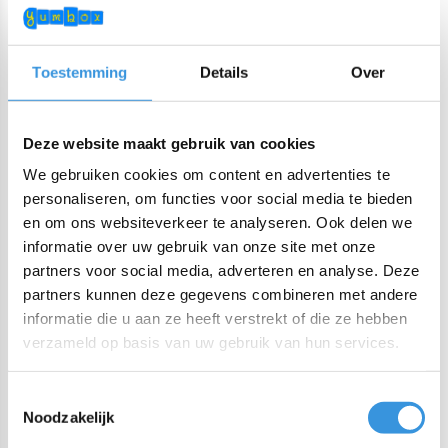
getrokken. De vernieuwde smoothie deksel heeft een
ontwerp zonder hoeken waar water zich kan ophopen. De
Toestemming
Details
Over
siliconen afdichting is verwijderbaar, en de beker is
vaatwasmachinebestendig.
Deze website maakt gebruik van cookies
Dit product is onderdeel van de
Fusion range
, wat betekent
We gebruiken cookies om content en advertenties te
dat alle Fusion doppen en Fusion bases uitwisselbaar zijn. Er
personaliseren, om functies voor social media te bieden
zijn verschillende doppen en maten bases in diverse kleuren
en om ons websiteverkeer te analyseren. Ook delen we
verkrijgbaar. Hiermee kan je drinkflessen, smoothie cups en
informatie over uw gebruik van onze site met onze
coffee cups samenstellen.
partners voor social media, adverteren en analyse. Deze
partners kunnen deze gegevens combineren met andere
Eigenschappen:
informatie die u aan ze heeft verstrekt of die ze hebben
verzameld op basis van uw gebruik van hun services.
Afmetingen: 7,3 cm x 15 cm (excl. rietje)
Brede opening: 5,5 cm
Toestemmingsselectie
Inhoud: 350 ml
Noodzakelijk
Gewicht: 250 g