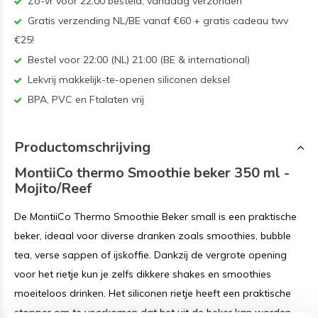
Zo-vr voor 22:00 besteld, vandaag verzonden
Gratis verzending NL/BE vanaf €60 + gratis cadeau twv
€25!
Bestel voor 22:00 (NL) 21:00 (BE & international)
Lekvrij makkelijk-te-openen siliconen deksel
BPA, PVC en Ftalaten vrij
Productomschrijving
MontiiCo thermo Smoothie beker 350 ml -
Mojito/Reef
De MontiiCo Thermo Smoothie Beker small is een praktische
beker, ideaal voor diverse dranken zoals smoothies, bubble
tea, verse sappen of ijskoffie. Dankzij de vergrote opening
voor het rietje kun je zelfs dikkere shakes en smoothies
moeiteloos drinken. Het siliconen rietje heeft een praktische
stopper om te voorkomen dat het uit de beker kan worden