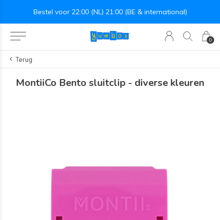
deau twv €25!
Bestel voor 22:00 (NL) 21:00 (BE & international)
0
Terug
MontiiCo Bento sluitclip - diverse kleuren