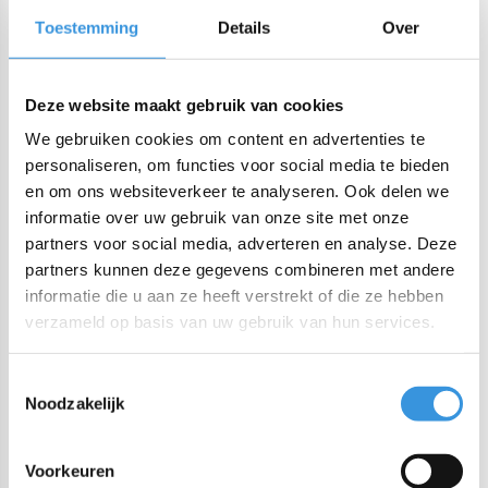
DIRECTE CHECKOUT
Toestemming
Details
Over
Zo-vr voor 22:00 besteld, vandaag verzonden
Deze website maakt gebruik van cookies
Gratis verzending NL/BE vanaf €60 + gratis cadeau twv
We gebruiken cookies om content en advertenties te
€25!
personaliseren, om functies voor social media te bieden
Bestel voor 22:00 (NL) 21:00 (BE & international)
en om ons websiteverkeer te analyseren. Ook delen we
Lekvrij makkelijk-te-openen siliconen deksel
informatie over uw gebruik van onze site met onze
BPA, PVC en Ftalaten vrij
partners voor social media, adverteren en analyse. Deze
partners kunnen deze gegevens combineren met andere
informatie die u aan ze heeft verstrekt of die ze hebben
Productomschrijving
verzameld op basis van uw gebruik van hun services.
MontiiCo Bento Sluitclip
Toestemmingsselectie
De MontiiCo Bento Sluitclip is geschikt als vervangende
Noodzakelijk
sluitclip of om een kleuraccent toe te voegen aan je bento
box. Deze sluitclip is gemaakt van USFDA-goedgekeurd
Voorkeuren
voedselveilig ABS-plastic.