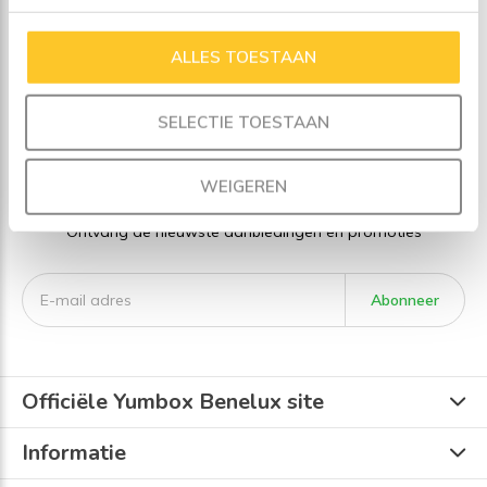
ALLES TOESTAAN
Seen 4 of the 4 products
SELECTIE TOESTAAN
Meld je aan voor onze
nieuwsbrief
WEIGEREN
Ontvang de nieuwste aanbiedingen en promoties
Abonneer
Officiële Yumbox Benelux site
Informatie