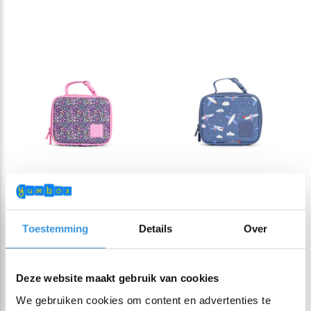
Montii Lunch koeltas
Montii Lunch koeltas
Toestemming
Details
Over
Mini Meadow
Mini Jetset
€ 19,95
€ 19,95
Deze website maakt gebruik van cookies
We gebruiken cookies om content en advertenties te