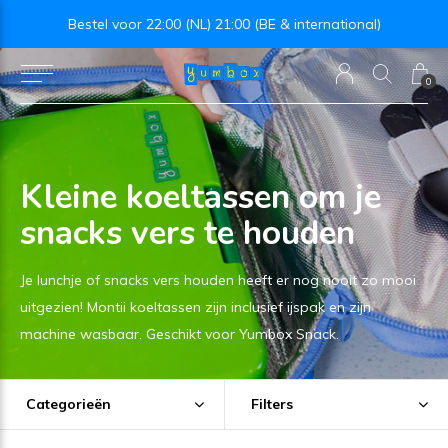
deau twv €25!
Bestel voor 22:00 (NL) 21:00 (BE & international)
0
Kleine koeltassen om je
snacks vers te houden
Je lunchje of snacks vers houden heeft er nog nooit zo mooi
uitgezien! Montii koeltassen zijn inclusief ijspak en zijn
machine wasbaar. Geschikt voor Yumbox Snack.
Categorieën
Filters