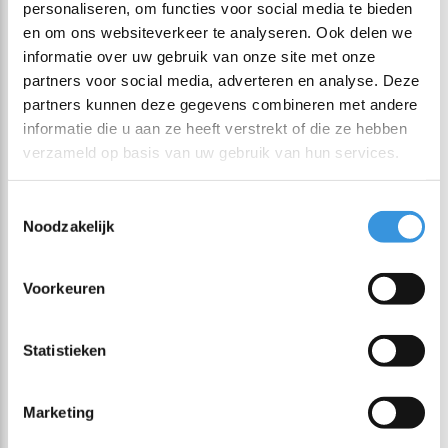
personaliseren, om functies voor social media te bieden
en om ons websiteverkeer te analyseren. Ook delen we
informatie over uw gebruik van onze site met onze
partners voor social media, adverteren en analyse. Deze
partners kunnen deze gegevens combineren met andere
informatie die u aan ze heeft verstrekt of die ze hebben
verzameld op basis van uw gebruik van hun services.
Toestemmingsselectie
Noodzakelijk
Voorkeuren
Montii Lunch koeltas
Montii Lunch koeltas
Statistieken
Mini Twirl
Mini Construction
Marketing
€ 19,95
€ 19,95