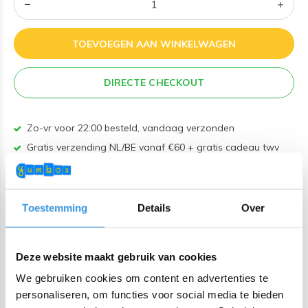
TOEVOEGEN AAN WINKELWAGEN
DIRECTE CHECKOUT
Zo-vr voor 22:00 besteld, vandaag verzonden
Gratis verzending NL/BE vanaf €60 + gratis cadeau twv
€25!
Bestel voor 22:00 (NL) 21:00 (BE & international)
Lekvrij makkelijk-te-openen siliconen deksel
Toestemming
Details
Over
BPA, PVC en Ftalaten vrij
Deze website maakt gebruik van cookies
Productomschrijving
We gebruiken cookies om content en advertenties te
MontiiCo Fusion Bumper Coastal Marble
personaliseren, om functies voor social media te bieden