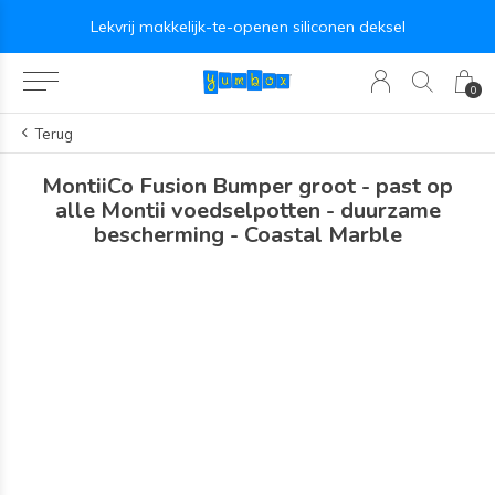
Lekvrij makkelijk-te-openen siliconen deksel
0
Terug
MontiiCo Fusion Bumper groot - past op
alle Montii voedselpotten - duurzame
bescherming - Coastal Marble