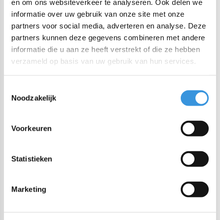
groot
en om ons websiteverkeer te analyseren. Ook delen we
informatie over uw gebruik van onze site met onze
Deze duurzame siliconen bumper zorgt voor extra stabiliteit
partners voor social media, adverteren en analyse. Deze
op verschillende oppervlakken en biedt je voedselpot extra
partners kunnen deze gegevens combineren met andere
bescherming tegen vallen, stoten en krassen.
informatie die u aan ze heeft verstrekt of die ze hebben
verzameld op basis van uw gebruik van hun services.
Gemaakt van voedselveilige siliconen
Afmeting: 9,4 diameter
Toestemmingsselectie
Past perfect op de MontiiCo voedselpotten
Noodzakelijk
Vaatwasbestendig
Voorkeuren
Bijpassende producten
Statistieken
maak je set compleet
Marketing