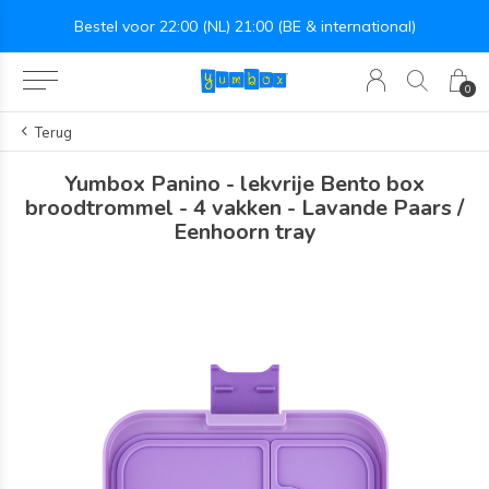
nal)
Lekvrij makkelijk-te-openen siliconen deksel
0
Terug
Yumbox Panino - lekvrije Bento box
broodtrommel - 4 vakken - Lavande Paars /
Eenhoorn tray