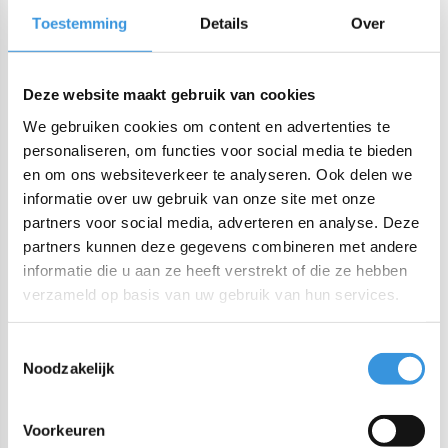
Toestemming
Details
Over
Productomschrijving
Yumbox Panino Lavande Paars / Eenhoorn
Deze website maakt gebruik van cookies
We gebruiken cookies om content en advertenties te
Verpak een gezonde, gevarieerde lunch in de Yumbox Panino
personaliseren, om functies voor social media te bieden
met 4 compartimenten. Dankzij de handige indeling stel je
en om ons websiteverkeer te analyseren. Ook delen we
eenvoudig een uitgebalanceerde maaltijd samen, met ruimte
informatie over uw gebruik van onze site met onze
voor fruit, noten, crackers, yoghurt of een dip. De siliconen
partners voor social media, adverteren en analyse. Deze
afdichting in de deksel zorgt ervoor dat elk vakje afzonderlijk
partners kunnen deze gegevens combineren met andere
wordt afgesloten, waardoor de inhoud lekvrij blijft. Ideaal
informatie die u aan ze heeft verstrekt of die ze hebben
voor natte snacks zoals yoghurt of appelmoes (niet geschikt
verzameld op basis van uw gebruik van hun services.
voor water of dunne vloeistoffen).
Toestemmingsselectie
Indeling van de vakken:
Noodzakelijk
Vak 1: 470 ml (2 cups) – geschikt voor bijvoorbeeld een
Voorkeuren
boterham of salade