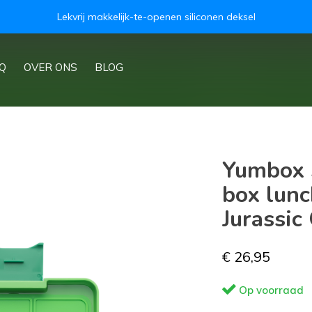
Lekvrij makkelijk-te-openen siliconen deksel
Q
OVER ONS
BLOG
Yumbox S
box lunc
Jurassic
€ 26,95
Op voorraad