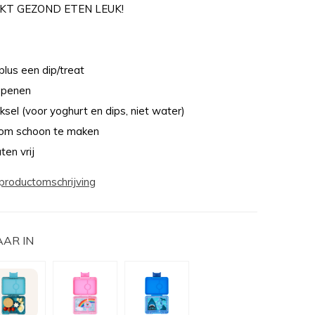
KT GEZOND ETEN LEUK!
plus een dip/treat
 openen
eksel (voor yoghurt en dips, niet water)
 om schoon te maken
en vrij
productomschrijving
AAR IN