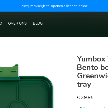
Lekvrij makkelijk-te-openen siliconen deksel
Q
OVER ONS
BLOG
Yumbox T
Bento bo
Greenwic
tray
€ 39,95