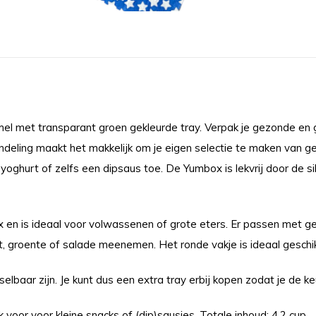
 met transparant groen gekleurde tray. Verpak je gezonde en 
deling maakt het makkelijk om je eigen selectie te maken van ge
, yoghurt of zelfs een dipsaus toe. De Yumbox is lekvrij door de 
en is ideaal voor volwassenen of grote eters. Er passen met g
t, groente of salade meenemen. Het ronde vakje is ideaal geschik
elbaar zijn. Je kunt dus een extra tray erbij kopen zodat je de k
k voor voor kleine snacks of (dip)sausjes. Totale inhoud; 4,2 cup.