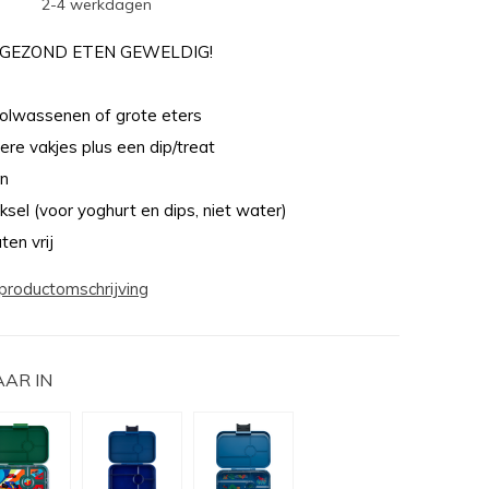
2-4 werkdagen
GEZOND ETEN GEWELDIG!
olwassenen of grote eters
nere vakjes plus een dip/treat
en
eksel (voor yoghurt en dips, niet water)
en vrij
productomschrijving
AAR IN