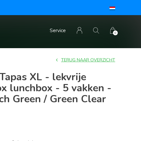
Service
0
TERUG NAAR OVERZICHT
apas XL - lekvrije
x lunchbox - 5 vakken -
h Green / Green Clear