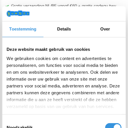
Gratis verzending NL/BE vanaf €60 + gratis cadeau twv
€25!
Bestel voor 22:00 (NL) 21:00 (BE & international)
Toestemming
Details
Over
Lekvrij makkelijk-te-openen siliconen deksel
BPA, PVC en Ftalaten vrij
Deze website maakt gebruik van cookies
Productomschrijving
We gebruiken cookies om content en advertenties te
personaliseren, om functies voor social media te bieden
** zonder buiten box **
en om ons websiteverkeer te analyseren. Ook delen we
informatie over uw gebruik van onze site met onze
Losse tray met 5 vakken voor de Yumbox Tapas XL.
partners voor social media, adverteren en analyse. Deze
MIX&MATCH deze Yumbox Tapas Jungle tray met een Tapas
partners kunnen deze gegevens combineren met andere
buitenbox. Of gebruik hem als extra tray.
informatie die u aan ze heeft verstrekt of die ze hebben
verzameld op basis van uw gebruik van hun services.
Uniek voor de Tapas maat is dat de trays inwisselbaar zijn. Je
kunt dus een extra tray erbij kopen zodat je de keuze hebt
Toestemmingsselectie
tussen 4 of 5 vakken.
Noodzakelijk