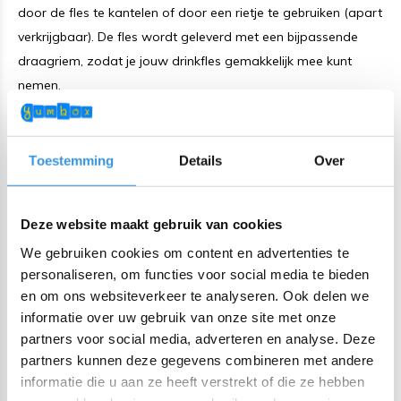
door de fles te kantelen of door een rietje te gebruiken (apart
verkrijgbaar). De fles wordt geleverd met een bijpassende
draagriem, zodat je jouw drinkfles gemakkelijk mee kunt
nemen.
De Sipper dop kan worden geopend en gesloten zonder het
mondstuk aan te raken, wat extra hygiënisch is. Dit maakt de
Toestemming
Details
Over
fles ideaal voor onderweg, omdat je met één hand kunt
kantelen en drinken. Het vergrote mondstuk zorgt voor een
Deze website maakt gebruik van cookies
snellere doorstroming. Dankzij de strakke afdichting en het
versterkte siliconen ventiel is de fles lekvrij wanneer deze
We gebruiken cookies om content en advertenties te
goed is afgesloten.
personaliseren, om functies voor social media te bieden
en om ons websiteverkeer te analyseren. Ook delen we
Dit product is onderdeel van de
Fusion range
, wat betekent
informatie over uw gebruik van onze site met onze
partners voor social media, adverteren en analyse. Deze
dat alle Fusion doppen en Fusion bases uitwisselbaar zijn. Er
partners kunnen deze gegevens combineren met andere
zijn verschillende doppen en maten bases in diverse kleuren
informatie die u aan ze heeft verstrekt of die ze hebben
verkrijgbaar. Hiermee kan je drinkflessen, smoothie cups en