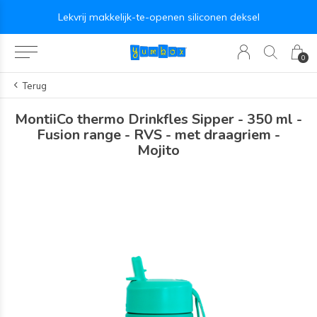
Lekvrij makkelijk-te-openen siliconen deksel
0
Terug
MontiiCo thermo Drinkfles Sipper - 350 ml -
Fusion range - RVS - met draagriem -
Mojito