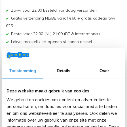
Zo-vr voor 22:00 besteld, vandaag verzonden
Gratis verzending NL/BE vanaf €60 + gratis cadeau twv
€25!
Bestel voor 22:00 (NL) 21:00 (BE & international)
Lekvrij makkelijk-te-openen siliconen deksel
BPA, PVC en Ftalaten vrij
Productomschrijving
Toestemming
Details
Over
Wat je stijl ook is - van het spelen van old school Tetris tot
het bouwen van je eigen wereld, dit is DE coolste schooltas
Deze website maakt gebruik van cookies
voor kleine gamers! De hoge kwaliteit Montii-kinderrugzakken
We gebruiken cookies om content en advertenties te
zien er niet alleen geweldig uit, maar zijn ook uitermate
personaliseren, om functies voor social media te bieden
praktisch ontworpen. Bekijk hieronder alle features.
en om ons websiteverkeer te analyseren. Ook delen we
informatie over uw gebruik van onze site met onze
Houd er rekening mee dat vanwege het stofafdrukproces de
partners voor social media, adverteren en analyse. Deze