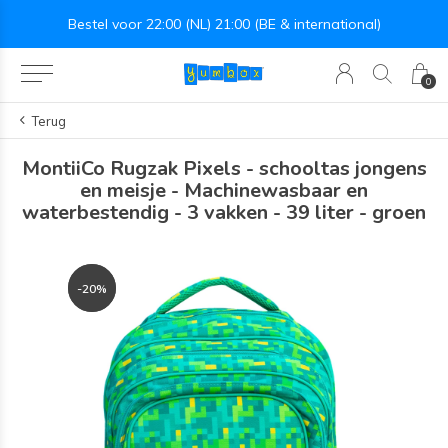
deau twv €25!
Bestel voor 22:00 (NL) 21:00 (BE & international)
0
Terug
MontiiCo Rugzak Pixels - schooltas jongens
en meisje - Machinewasbaar en
waterbestendig - 3 vakken - 39 liter - groen
-20%
-20%