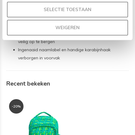
Dikke, gewatteerde, comfortabele en verstelbare
schouderbanden en een gemakkelijk handvat
SELECTIE TOESTAAN
Waterbestendige polyester stof
Custom MontiiCo ritsen - sterk en stevig!
WEIGEREN
2 grote zijvakken, extra diep gemaakt om waterflessen
veilig op te bergen
Ingenaaid naamlabel en handige karabijnhaak
verborgen in voorvak
Recent bekeken
-20%